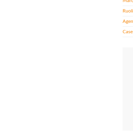
Mar
Ruol
Agen
Case