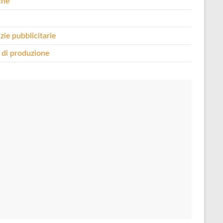
che
i
zie pubblicitarie
 di produzione