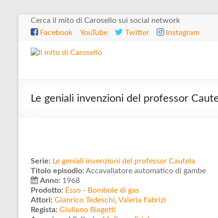
Salta
Cerca il mito di Carosello sui social network
al
Facebook
YouTube
Twitter
Instagram
contenuto
Il
mito
di
Le geniali invenzioni del professor Cau
Carosello
Serie:
Le geniali invenzioni del professor Cautela
Titolo episodio:
Accavallatore automatico di gambe
Anno:
1968
Prodotto:
Esso
-
Bombole di gas
Attori:
Gianrico Tedeschi
,
Valeria Fabrizi
Regista:
Giuliano Biagetti