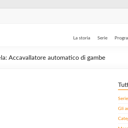
La storia
Serie
Progr
tela: Accavallatore automatico di gambe
Tut
Serie
Gli a
Cate