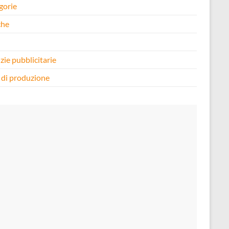
gorie
che
i
zie pubblicitarie
 di produzione