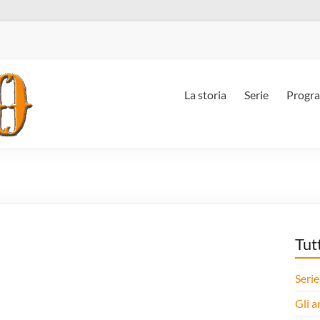
La storia
Serie
Progr
Tut
Serie
Gli a