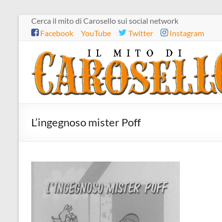
Salta
Cerca il mito di Carosello sui social network
al
Facebook
YouTube
Twitter
Instagram
contenuto
Il
mito
di
Carosello
L’ingegnoso mister Poff