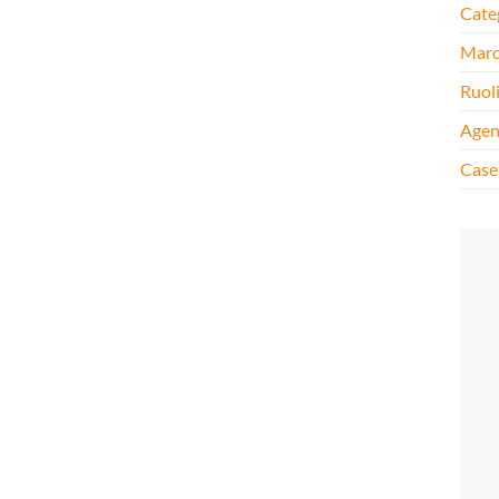
Cate
Mar
Ruol
Agen
Case