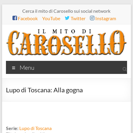
Salta
Cerca il mito di Carosello sui social network
al
Facebook
YouTube
Twitter
Instagram
contenuto
Il
Menu
mito
di
Lupo di Toscana: Alla gogna
Carosello
Serie:
Lupo di Toscana