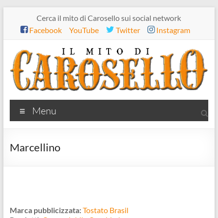
Salta
Cerca il mito di Carosello sui social network
al
Facebook
YouTube
Twitter
Instagram
contenuto
Il
Menu
mito
di
Marcellino
Carosello
Marca pubblicizzata:
Tostato Brasil