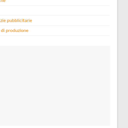
che
i
zie pubblicitarie
 di produzione