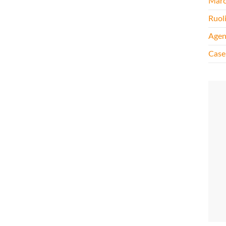
Mar
Ruol
Agen
Case