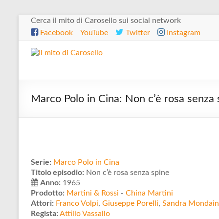
Salta
Cerca il mito di Carosello sui social network
al
Facebook
YouTube
Twitter
Instagram
contenuto
Il
mito
di
Marco Polo in Cina: Non c’è rosa senza 
Carosello
Serie:
Marco Polo in Cina
Titolo episodio:
Non c’è rosa senza spine
Anno:
1965
Prodotto:
Martini & Rossi
-
China Martini
Attori:
Franco Volpi
,
Giuseppe Porelli
,
Sandra Mondain
Regista:
Attilio Vassallo