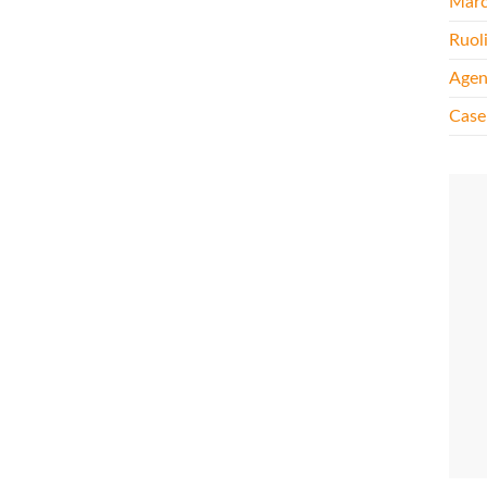
Mar
Ruol
Agen
Case