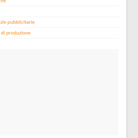
che
i
zie pubblicitarie
 di produzione