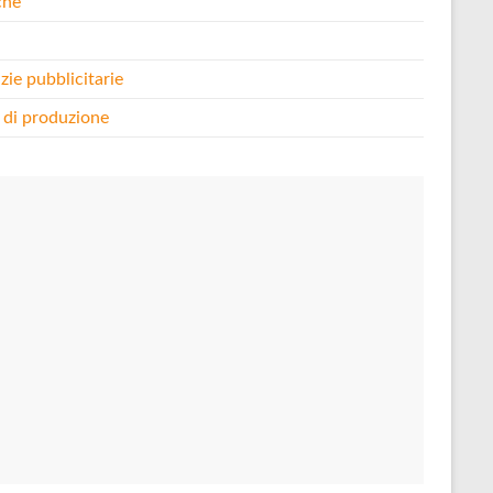
che
i
zie pubblicitarie
 di produzione