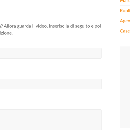
Mar
Ruol
Agen
? Allora guarda il video, inseriscila di seguito e poi
Case
izione.