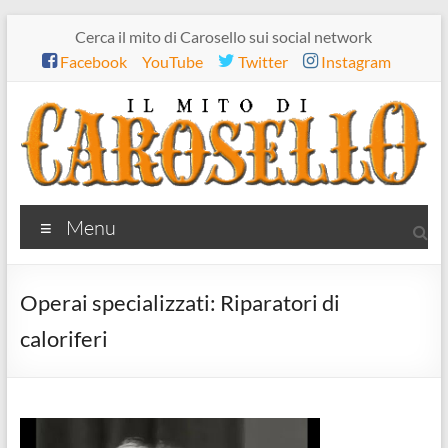
Salta
Cerca il mito di Carosello sui social network
al
Facebook
YouTube
Twitter
Instagram
contenuto
Il
Menu
mito
di
Operai specializzati: Riparatori di
Carosello
caloriferi