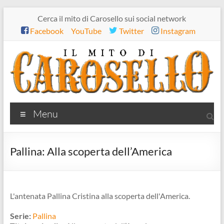
Salta
Cerca il mito di Carosello sui social network
al
Facebook
YouTube
Twitter
Instagram
contenuto
Il
Menu
mito
di
Pallina: Alla scoperta dell’America
Carosello
L'antenata Pallina Cristina alla scoperta dell'America.
Serie:
Pallina