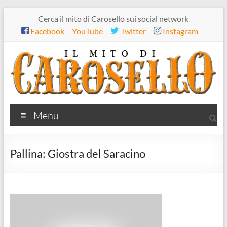
Salta
Cerca il mito di Carosello sui social network
al
Facebook
YouTube
Twitter
Instagram
contenuto
Il
Menu
mito
di
Pallina: Giostra del Saracino
Carosello