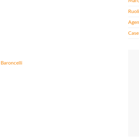
Mar
Ruol
Agen
Case
 Baroncelli