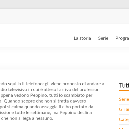
La storia
Serie
Progr
do squilla il telefono: gli viene proposto di andare a
Tut
io televisivo in cui è atteso l'arrivo del professor
 appena vedono Peppino, tutti lo scambiato per
Serie
sta. Quando scopre che non si tratta davvero
, poi si calma quando assaggia il cibo portato da
Gli a
missione tutte le settimane, ma Peppino declina
a che non si lega a nessuno.
Cate