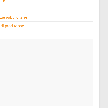
che
i
zie pubblicitarie
 di produzione