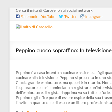
Salta
Cerca il mito di Carosello sui social network
al
Facebook
YouTube
Twitter
Instagram
contenuto
Il
mito
di
Peppino cuoco sopraffino: In televisione
Carosello
Peppino è a casa intento a cucinare assieme ai figli quan
cucinare alla televisione. Peppino si presenta in uno stud
Clock, grande esploratore, ma questi è in ritardo. Non
l'esploratore e così cominciano a registrare un'intervi
dell'esploratore, il regista dapprima va su tutte le furie
Peppino e gli offre pure di essere ospite della sua tras
l'invito in quanto dice di essere un libero professionist