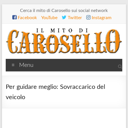
Salta
Cerca il mito di Carosello sui social network
al
Facebook
YouTube
Twitter
Instagram
contenuto
Il
Menu
mito
di
Per guidare meglio: Sovraccarico del
Carosello
veicolo