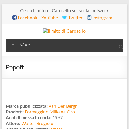
Salta
Cerca il mito di Carosello sui social network
al
Facebook
YouTube
Twitter
Instagram
contenuto
Il
Menu
mito
di
Popoff
Carosello
Marca pubblicizzata:
Van Der Bergh
Prodotti:
Formaggino Milkana Oro
Anni di messa in onda:
1967
Attore:
Walter Brugiolo