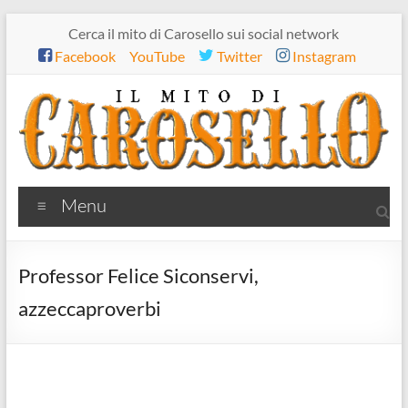
Salta
Cerca il mito di Carosello sui social network
al
Facebook
YouTube
Twitter
Instagram
contenuto
Il
Menu
mito
di
Professor Felice Siconservi,
Carosello
azzeccaproverbi