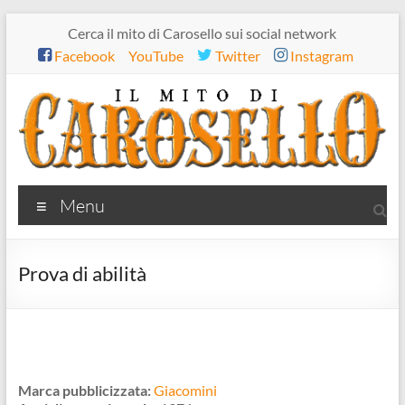
Salta
Cerca il mito di Carosello sui social network
al
Facebook
YouTube
Twitter
Instagram
contenuto
Il
Menu
mito
di
Prova di abilità
Carosello
Marca pubblicizzata:
Giacomini