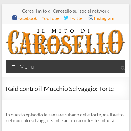
Salta
Cerca il mito di Carosello sui social network
al
Facebook
YouTube
Twitter
Instagram
contenuto
Il
Menu
mito
di
Raid contro il Mucchio Selvaggio: Torte
Carosello
In questo episodio le zanzare rubano delle torte, ma il getto
del mucchio selvaggio, simile ad un carro, le sterminerà.