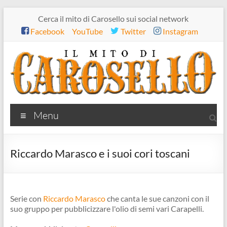
Salta
Cerca il mito di Carosello sui social network
al
Facebook
YouTube
Twitter
Instagram
contenuto
Il
Menu
mito
di
Riccardo Marasco e i suoi cori toscani
Carosello
Serie con
Riccardo Marasco
che canta le sue canzoni con il
suo gruppo per pubblicizzare l'olio di semi vari Carapelli.