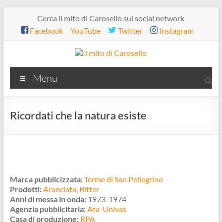
Salta
Cerca il mito di Carosello sui social network
al
Facebook
YouTube
Twitter
Instagram
contenuto
Il
Menu
mito
di
Ricordati che la natura esiste
Carosello
Marca pubblicizzata:
Terme di San Pellegrino
Prodotti:
Aranciata
,
Bitter
Anni di messa in onda:
1973-1974
Agenzia pubblicitaria:
Ata-Univas
Casa di produzione:
RPA