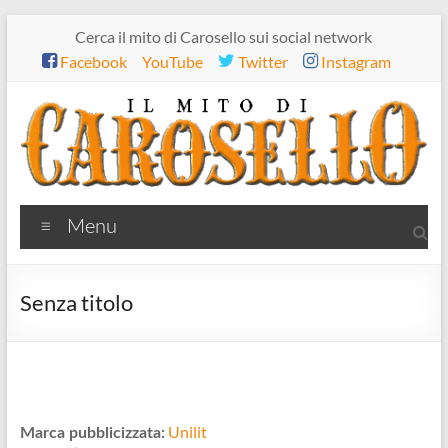
Salta
Cerca il mito di Carosello sui social network
al
Facebook
YouTube
Twitter
Instagram
contenuto
Il
Menu
mito
di
Senza titolo
Carosello
Unilit
Marca pubblicizzata: