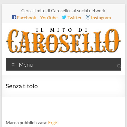
Salta
Cerca il mito di Carosello sui social network
al
Facebook
YouTube
Twitter
Instagram
contenuto
Il
Menu
mito
di
Senza titolo
Carosello
Marca pubblicizzata:
Ergè