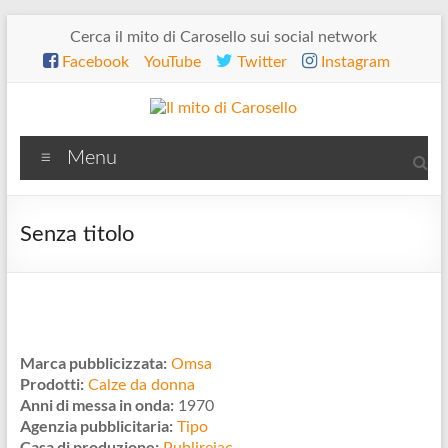
Salta
Cerca il mito di Carosello sui social network
al
Facebook
YouTube
Twitter
Instagram
contenuto
Il
Menu
mito
di
Senza titolo
Carosello
Marca pubblicizzata:
Omsa
Prodotti:
Calze da donna
Anni di messa in onda:
1970
Agenzia pubblicitaria:
Tipo
Casa di produzione: