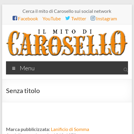
Salta
Cerca il mito di Carosello sui social network
al
Facebook
YouTube
Twitter
Instagram
contenuto
Il
Menu
mito
di
Senza titolo
Carosello
Marca pubblicizzata:
Lanificio di Somma