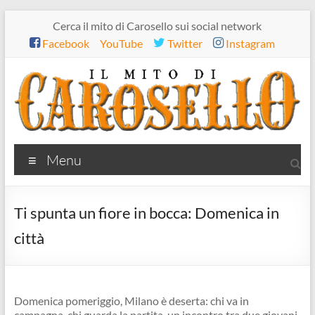
Salta
Cerca il mito di Carosello sui social network
al
Facebook
YouTube
Twitter
Instagram
contenuto
Il
Menu
mito
di
Ti spunta un fiore in bocca: Domenica in
Carosello
città
Domenica pomeriggio, Milano è deserta: chi va in
campagna, chi guarda la partita, un incontro tra due giovani