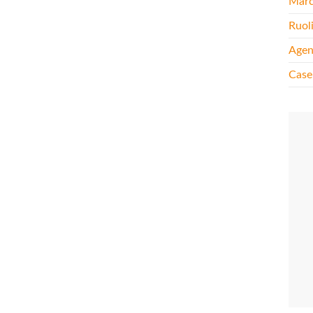
Mar
Ruol
Agen
Case