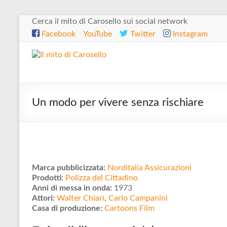
Salta
Cerca il mito di Carosello sui social network
al
Facebook
YouTube
Twitter
Instagram
contenuto
Il
mito
di
Un modo per vivere senza rischiare
Carosello
Marca pubblicizzata:
Norditalia Assicurazioni
Prodotti:
Polizza del Cittadino
Anni di messa in onda:
1973
Attori:
Walter Chiari
,
Carlo Campanini
Casa di produzione:
Cartoons Film