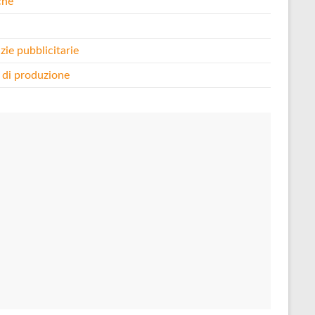
che
i
zie pubblicitarie
 di produzione