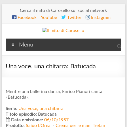
Salta
Cerca il mito di Carosello sui social network
al
Facebook
YouTube
Twitter
Instagram
contenuto
Il
Menu
mito
di
Una voce, una chitarra: Batucada
Carosello
Mentre una ballerina danza, Enrico Pianori canta
«Batucada».
Serie:
Una voce, una chitarra
Titolo episodio:
Batucada
Data emissione:
06/10/1957
Prodotto:
Saipo L’Oreal
-
Crema per le mani Tretan