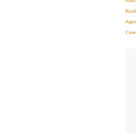
Mar
Ruol
Agen
Case