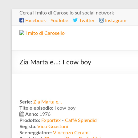
Salta
Cerca il mito di Carosello sui social network
al
Facebook
YouTube
Twitter
Instagram
contenuto
Il
mito
di
Zia Marta e…: I cow boy
Carosello
Serie:
Zia Marta e…
Titolo episodio:
I cow boy
Anno:
1976
Prodotto:
Exportex
-
Caffè Splendid
Regista:
Vico Guastoni
Sceneggiatore:
Vincenzo Cerami