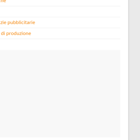
che
i
zie pubblicitarie
 di produzione