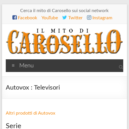
Salta
Cerca il mito di Carosello sui social network
al
Facebook
YouTube
Twitter
Instagram
contenuto
Il
Menu
mito
di
Autovox : Televisori
Carosello
Altri prodotti di Autovox
Serie