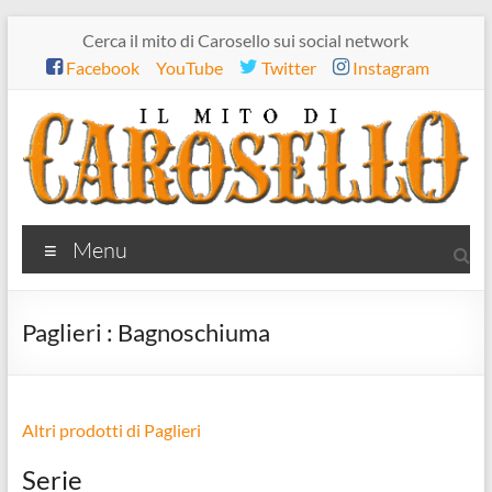
Salta
Cerca il mito di Carosello sui social network
al
Facebook
YouTube
Twitter
Instagram
contenuto
Il
Menu
mito
di
Paglieri : Bagnoschiuma
Carosello
Altri prodotti di Paglieri
Serie