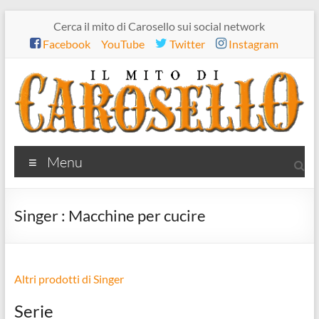
Salta
Cerca il mito di Carosello sui social network
al
Facebook
YouTube
Twitter
Instagram
contenuto
Il
Menu
mito
di
Singer : Macchine per cucire
Carosello
Altri prodotti di Singer
Serie