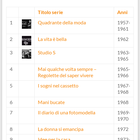
Titolo serie
Anni
1
Quadrante della moda
1957-
1961
2
La vita è bella
1962
3
Studio S
1963-
1965
4
Mai qualche volta sempre –
1965-
Regolette del saper vivere
1966
5
I sogni nel cassetto
1967-
1968
6
Mani bucate
1968
7
Il diario di una fotomodella
1969-
1970
8
La donna si emancipa
1972
9
Idee per la casa
1973-