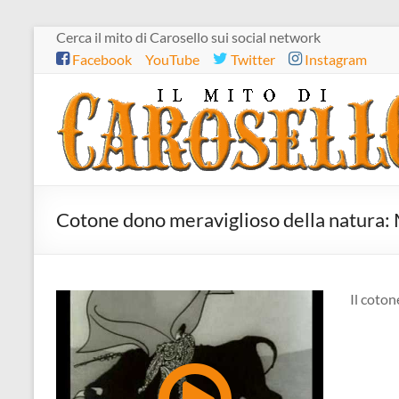
Salta
Cerca il mito di Carosello sui social network
al
Facebook
YouTube
Twitter
Instagram
contenuto
Il
mito
di
Carosello
Cotone dono meraviglioso della natura:
Il coton