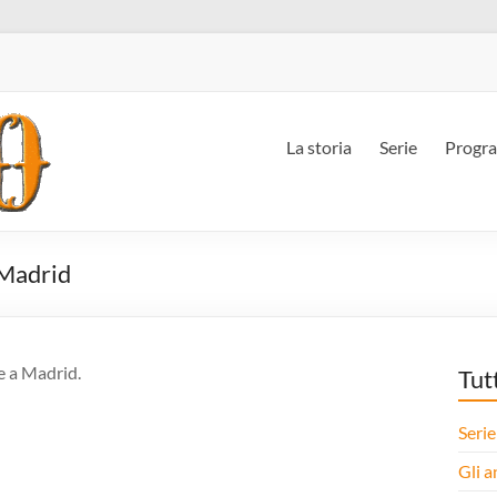
La storia
Serie
Progr
 Madrid
e a Madrid.
Tut
Serie
Gli a