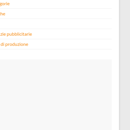
gorie
che
i
zie pubblicitarie
 di produzione