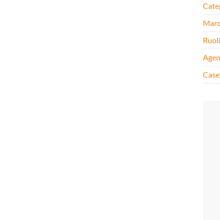
Cate
Mar
Ruol
Agen
Case