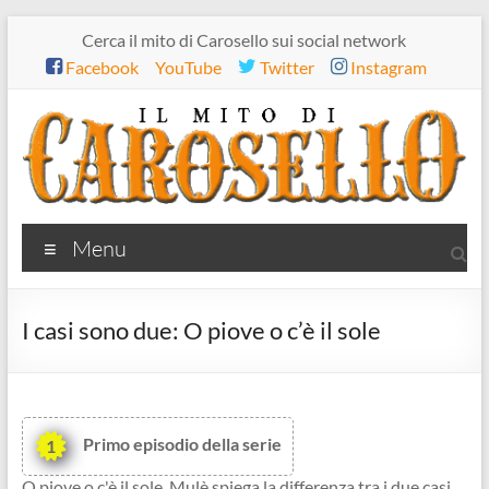
Salta
Cerca il mito di Carosello sui social network
al
Facebook
YouTube
Twitter
Instagram
contenuto
Il
Menu
mito
di
I casi sono due: O piove o c’è il sole
Carosello
Primo episodio della serie
1
O piove o c'è il sole. Mulè spiega la differenza tra i due casi.