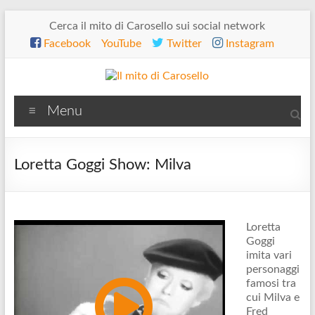
Salta
Cerca il mito di Carosello sui social network
al
Facebook
YouTube
Twitter
Instagram
contenuto
Il
Menu
mito
di
Loretta Goggi Show: Milva
Carosello
Loretta
Goggi
imita vari
personaggi
famosi tra
cui Milva e
Fred