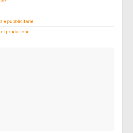
che
i
zie pubblicitarie
 di produzione