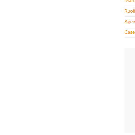
Mar
Ruol
Agen
Case