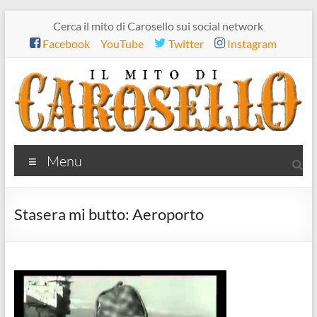
Salta
Cerca il mito di Carosello sui social network
al
Facebook
YouTube
Twitter
Instagram
contenuto
Il
Menu
mito
di
Stasera mi butto: Aeroporto
Carosello