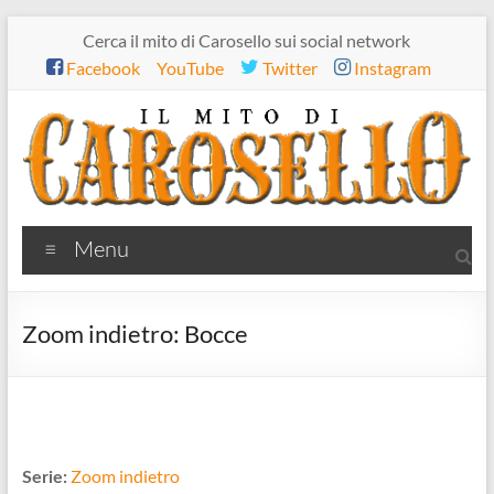
Salta
Cerca il mito di Carosello sui social network
al
Facebook
YouTube
Twitter
Instagram
contenuto
Il
Menu
mito
di
Zoom indietro: Bocce
Carosello
Zoom indietro
Serie: