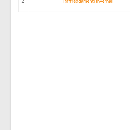
2
Raffreddamenti invernali