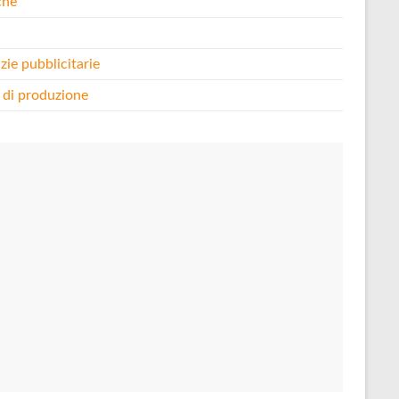
che
i
zie pubblicitarie
 di produzione