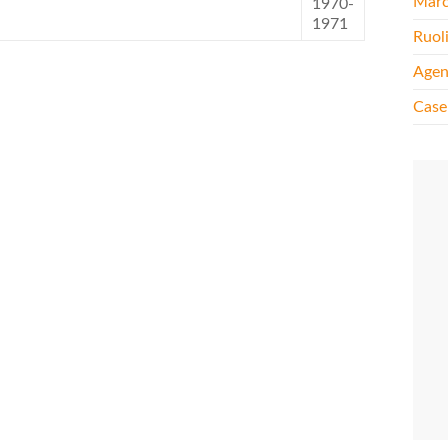
Mar
1970-
1971
Ruol
Agen
Case