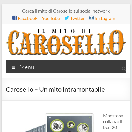
Salta
Cerca il mito di Carosello sui social network
al
Facebook
YouTube
Twitter
Instagram
contenuto
Il
Menu
mito
di
Carosello – Un mito intramontabile
Carosello
Maestosa
collana di
ben 20