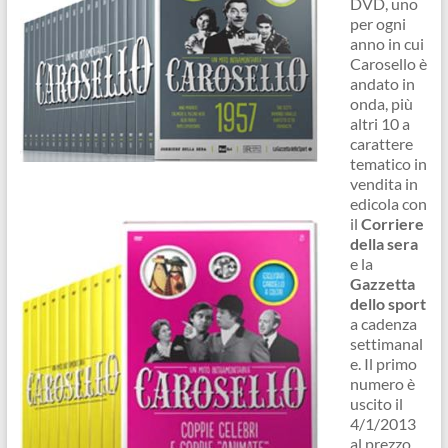
DVD, uno
per ogni
anno in cui
Carosello è
andato in
onda, più
altri 10 a
carattere
tematico in
vendita in
edicola con
il
Corriere
della sera
e la
Gazzetta
dello sport
a cadenza
settimanal
e. Il primo
numero è
uscito il
4/1/2013
al prezzo