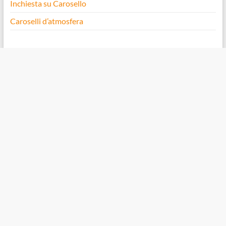
Inchiesta su Carosello
Caroselli d’atmosfera