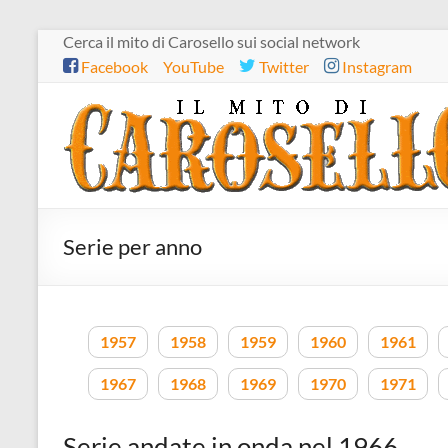
Salta
Cerca il mito di Carosello sui social network
al
Facebook
YouTube
Twitter
Instagram
contenuto
Il
mito
di
Carosello
Serie per anno
1957
1958
1959
1960
1961
1967
1968
1969
1970
1971
Serie andate in onda nel 1966