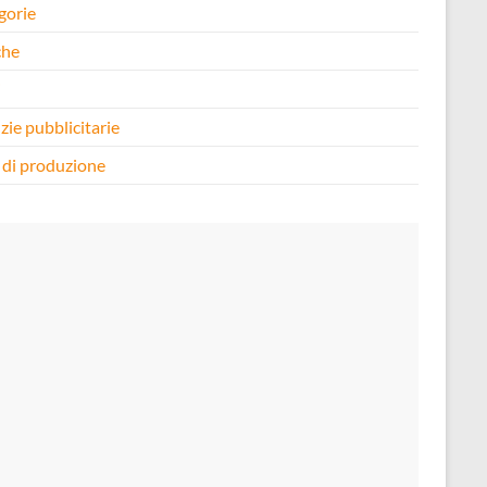
gorie
che
i
zie pubblicitarie
 di produzione