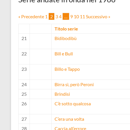
« Precedente
1
2
3
4
…
9
10
11
Successivo »
Titolo serie
21
Bidibodibù
22
Bill e Bull
23
Billo e Tappo
24
Birra sì, però Peroni
25
Brindisi
26
C’è sotto qualcosa
27
C’era una volta
28
Caccia all’errore