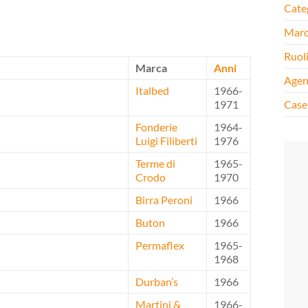
Cate
Mar
Ruol
Marca
Anni
Agen
Italbed
1966-
1971
Case
Fonderie
1964-
Luigi Filiberti
1976
Terme di
1965-
Crodo
1970
Birra Peroni
1966
Buton
1966
Permaflex
1965-
1968
Durban’s
1966
Martini &
1966-